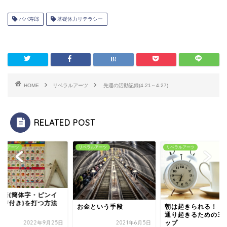
パパ寿郎
基礎体力リテラシー
HOME
リベラルアーツ
先週の活動記録(4.21～4.27)
RELATED POST
ラルアーツ
リベラルアーツ
リベラルアーツ
国語(簡体字・ピンイ
四声付き)を打つ方法
お金という手段
朝は起きられる！ 
通り起きるための3
2022年9月25日
2021年6月5日
ップ