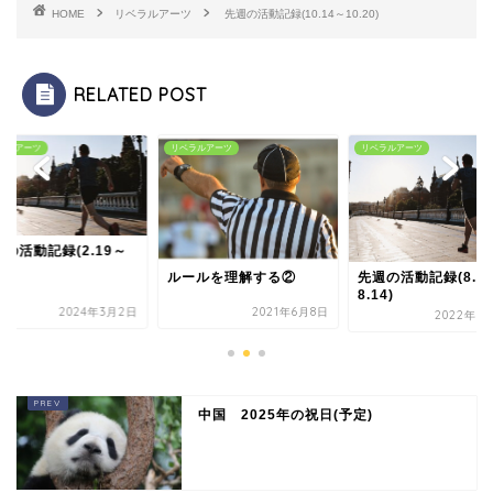
HOME
リベラルアーツ
先週の活動記録(10.14～10.20)
RELATED POST
ラルアーツ
リベラルアーツ
リベラルアーツ
の活動記録(2.19～
5)
ルールを理解する②
先週の活動記録(8.8
8.14)
2024年3月2日
2021年6月8日
2022年8
中国 2025年の祝日(予定)