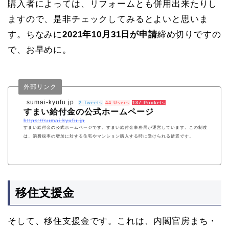
購入者によっては、リフォームとも併用出来たりし
ますので、是非チェックしてみるとよいと思いま
す。ちなみに
2021年10月31日が申請
締め切りですの
で、お早めに。
外部リンク
sumai-kyufu.jp
2 Tweets
44 Users
137 Pockets
すまい給付金の公式ホームページ
https://sumai-kyufu.jp
すまい給付金の公式ホームページです。すまい給付金事務局が運営しています。この制度
は、消費税率の増加に対する住宅やマンション購入する時に受けられる措置です。
移住支援金
そして、移住支援金です。これは、内閣官房まち・