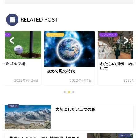
RELATED POST
リーマン
サラリーマン
サラリーマン
国語＠ゴルフ場
わたしの川柳 結果
いて
改めて風の時代
2022年9月26日
2022年7月4日
2023年7
大切にしたい三つの脈