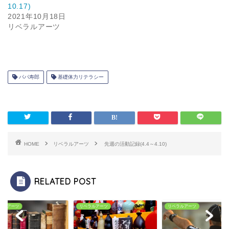
10.17)
2021年10月18日
リベラルアーツ
パパ寿郎
基礎体力リテラシー
HOME
リベラルアーツ
先週の活動記録(4.4～4.10)
RELATED POST
ラルアーツ
リベラルアーツ
リベラルアーツ