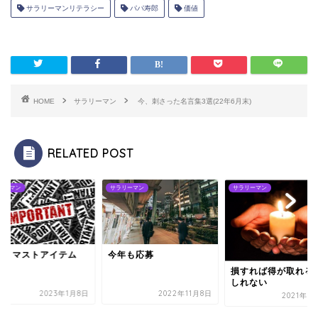
サラリーマンリテラシー
パパ寿郎
価値
HOME
サラリーマン
今、刺さった名言集3選(22年6月末)
RELATED POST
リーマン
サラリーマン
サラリーマン
離 マストアイテム
今年も応募
P3
損すれば得が取れる
しれない
2023年1月8日
2022年11月8日
2021年6