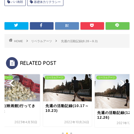
パパ寿郎
基礎体力リテラシー
HOME
リベラルアーツ
先週の活動記録(8.28～9.3)
RELATED POST
ラルアーツ
リベラルアーツ
リベラルアーツ
影院(映画館)行ってき
先週の活動記録(10.17～
した
10.23)
先週の活動記録(12.
12.26)
2023年4月30日
2022年10月26日
2021年12